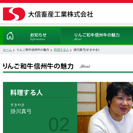
大信畜産工業株式会社
ホーム
お知らせ
りんご和牛信州牛の魅力
ホーム
りんご和牛信州牛の魅力
料理する人
掛川真弓(すきやき)
すきやき
掛川真弓
02