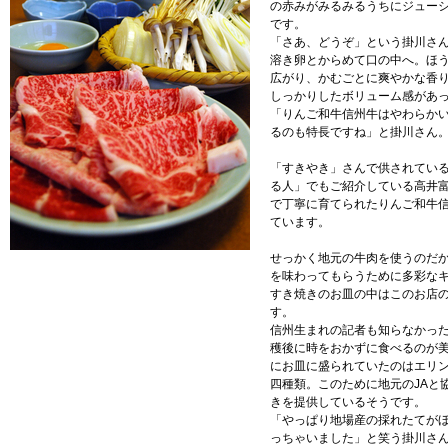
の赤みがみるみるうちにジュー
です。
「さあ、どうぞ」という掛川さ
溶き卵とからめて口の中へ。ほ
広がり、かむごとに爽やかな香
しっかりしたボリューム感があ
「りんご和牛信州牛はやわらか
るのも特長ですね」と掛川さん
「すきやき」さんで供されてい
る人」でもご紹介している高井
で丁寧に育てられたりんご和牛
ています。
せっかく地元の牛肉を使うのだ
を味わってもらうために多彩な
すき焼きのお皿の中はこのお店
す。
信州生まれの記者も知らなかっ
穫後に時をおかずに食べるのが美
にお皿に盛られていたのはエリ
四種類。このために地元のJAと
きを提供しているそうです。
「やっぱり地場産の採れたてが
っちゃいました」と笑う掛川さ