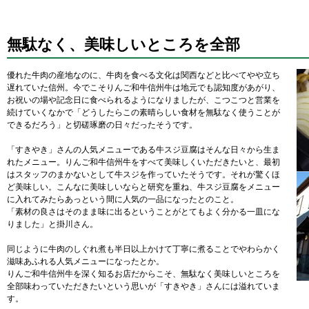
無駄なく、美味しいところを全部
優れた牛肉の産地なのに、牛肉を食べる文化は関西などと比べてやや立ち
遅れていた信州。今でこそりんご和牛信州牛は地元でも認知度があがり、
お祝いの場や記念日に食べられるようになりましたが、こつこつと営業を
続けていくなかで「どうしたらこの素晴らしい食材を無駄なく使うことが
できるだろう」と切磋琢磨の日々だったそうです。
「すきやき」さんの人気メニューである牛スジ豆腐はそんな日々から生ま
れたメニュー。りんご和牛信州牛をすべて美味しくいただきたいと、最初
はスタッフのまかないとして牛スジを作っていたそうです。それが驚くほ
ど美味しい。こんなに美味しいならと研究を重ね、牛スジ豆腐をメニュー
に入れてみたらあっという間に人気の一品になったとのこと。
「素材の良さはそのまま味に出るということがとてもよく分かる一皿にな
りました」と掛川さん。
同じように牛肉のしぐれ煮も半日以上かけて丁寧に煮ることでやわらかく
滋味あふれる人気メニューになったとか。
りんご和牛信州牛を深く知るお店だからこそ、無駄なく美味しいところを
全部味わっていただきたいという思いが「すきやき」さんには溢れていま
す。